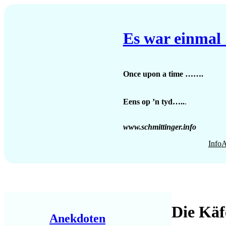
Zum
Inhalt
springen
Es war einmal
Once upon a time …….
Eens op ’n tyd…..
.
www.schmittinger.info
Info
A
Die Käf
Anekdoten