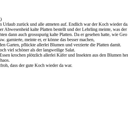
g
)
Urlaub zurück und alle atmeten auf. Endlich war der Koch wieder da
ner Abwesenheid kalte Platten bestellt und der Lehrling meinte, was de
ten dann auch grossspurig kalte Platten. Da er gesehen hatte, wie Geo 
sw. garnierte, meinte er, er könne das besser machen,
den Garten, pflückte allerlei Blumen und verzierte die Platten damit.
och viel schöner als der langweilige Salat.
n krochen plötzlich allerlei Käfer und Insekten aus den Blumen her
Chaos.
froh, dass der gute Koch wieder da war.