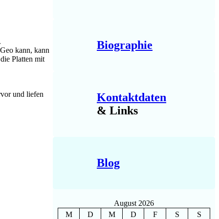
.
Biographie
r Geo kann, kann
die Platten mit
vor und liefen
Kontaktdaten
& Links
Blog
August 2026
M
D
M
D
F
S
S