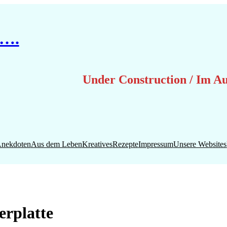
 ….
Under Construction / Im A
nekdoten
Aus dem Leben
Kreatives
Rezepte
Impressum
Unsere Websites
erplatte