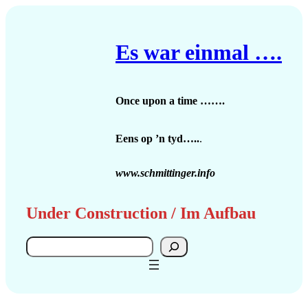
Zum
Inhalt
springen
Es war einmal ….
Once upon a time …….
Eens op ’n tyd…..
.
www.schmittinger.info
Under Construction / Im Aufbau
Search