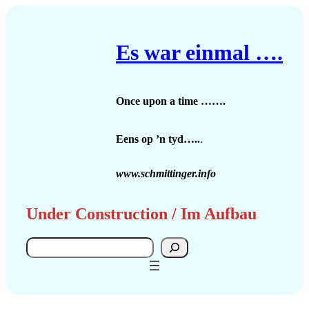
Zum
Inhalt
springen
Es war einmal ….
Once upon a time …….
Eens op ’n tyd…..
.
www.schmittinger.info
Under Construction / Im Aufbau
Search