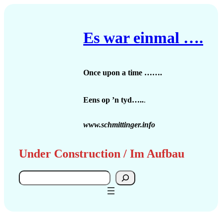
Zum
Inhalt
springen
Es war einmal ….
Once upon a time …….
Eens op ’n tyd…..
.
www.schmittinger.info
Under Construction / Im Aufbau
Search