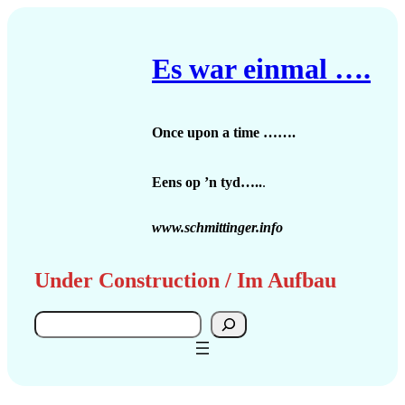
Zum
Inhalt
springen
Es war einmal ….
Once upon a time …….
Eens op ’n tyd…..
.
www.schmittinger.info
Under Construction / Im Aufbau
Search