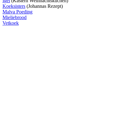
Igel
(Kastern Weihnachtskuchen)
Koeksisters
(Johannas Rezept)
Malva Poeding
Mieliebrood
Vetkoek