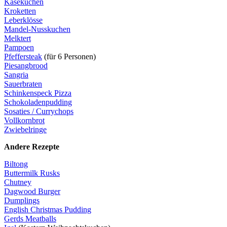
Käsekuchen
Kroketten
Leberklösse
Mandel-Nusskuchen
Melktert
Pampoen
Pfeffersteak
(für 6 Personen)
Piesangbrood
Sangria
Sauerbraten
Schinkenspeck Pizza
Schokoladenpudding
Sosaties / Currychops
Vollkornbrot
Zwiebelringe
Andere Rezepte
Biltong
Buttermilk Rusks
Chutney
Dagwood Burger
Dumplings
English Christmas Pudding
Gerds Meatballs