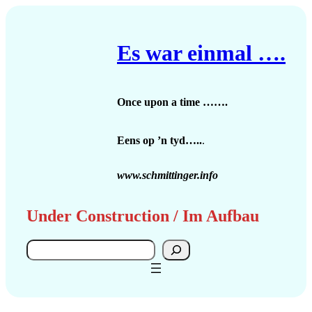
Zum
Inhalt
springen
Es war einmal ….
Once upon a time …….
Eens op ’n tyd…..
.
www.schmittinger.info
Under Construction / Im Aufbau
Search