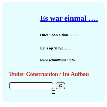
Zum
Inhalt
springen
Es war einmal ….
Once upon a time …….
Eens op ’n tyd…..
.
www.schmittinger.info
Under Construction / Im Aufbau
Search